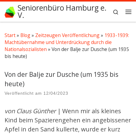
Seniorenbüro Hamburg e.
Zum Inhalt springen
Search
V.
Me
Start
»
Blog
»
Zeitzeugen Veröffentlichung
»
1933-1939:
Machtübernahme und Unterdrückung durch die
Nationalsozialisten
»
Von der Balje zur Dusche (um 1935
bis heute)
Von der Balje zur Dusche (um 1935 bis
heute)
Veröffentlicht am
12/04/2023
von Claus Günther
| Wenn mir als kleines
Kind beim Spazierengehen ein angebissener
Apfel in den Sand kullerte, wurde er kurz