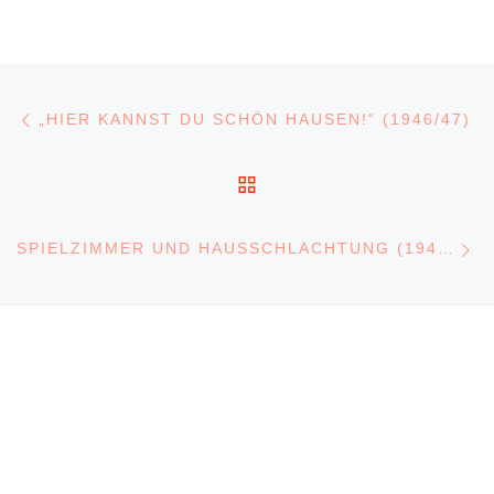
Beitragsnavigation
Vorheriger Beitrag
„HIER KANNST DU SCHÖN HAUSEN!“ (1946/47)
ZURÜCK ZUR BEITRA
N
SPIELZIMMER UND HAUSSCHLACHTUNG (1944 BIS 1959)