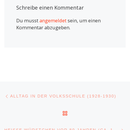
Schreibe einen Kommentar
Du musst
angemeldet
sein, um einen
Kommentar abzugeben.
Beitragsnavigation
Vorheriger Beitrag
ALLTAG IN DER VOLKSSCHULE (1928-1930)
ZURÜCK ZUR BEITRA
N