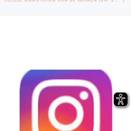
HEISSE WÜRSTCHEN VOR 80 JAHREN (CA. 1930-1945)