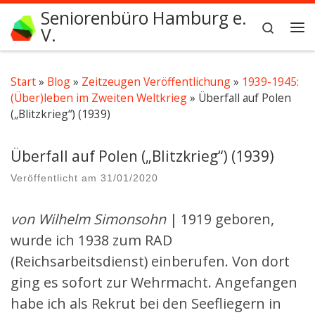
Seniorenbüro Hamburg e.
Zum Inhalt springen
Search
V.
Me
Start
»
Blog
»
Zeitzeugen Veröffentlichung
»
1939-1945:
(Über)leben im Zweiten Weltkrieg
»
Überfall auf Polen
(„Blitzkrieg“) (1939)
Überfall auf Polen („Blitzkrieg“) (1939)
Veröffentlicht am
31/01/2020
von Wilhelm Simonsohn
| 1919 geboren,
wurde ich 1938 zum RAD
(Reichsarbeitsdienst) einberufen. Von dort
ging es sofort zur Wehrmacht. Angefangen
habe ich als Rekrut bei den Seefliegern in