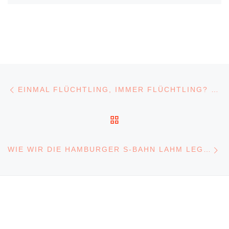
Beitragsnavigation
Vorheriger Beitrag
EINMAL FLÜCHTLING, IMMER FLÜCHTLING? (1945-50ER)
ZURÜCK ZUR BEITRA
N
WIE WIR DIE HAMBURGER S-BAHN LAHM LEGTEN (1945)