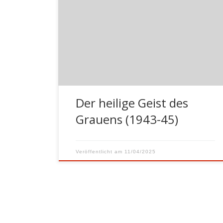
Schule und hörte, dass ich eine Jungvolk-
Uniform tragen müsse. Mein Vater
weigerte sich, mir eine zu kaufen. Nicht
aus Geldgründen – er war Direktor einer
großen Versicherung –, sondern weil er
Gegner des Nationalsozialismus war. Er
hätte in die NSDAP eintreten […]
Der heilige Geist des
Grauens (1943-45)
Veröffentlicht am
11/04/2025