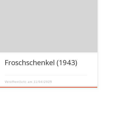
Sommer 1943 zog meine Mutter mit
meinem Bruder und mir nach Schönberg
bei Wismar, aus Furcht vor den
Bombardierungen in Berlin. Ich war 6
Jahre alt und ging dort in die Dorfschule.
Für mich als Stadtkind war jeder Schulweg
ein Abenteuer voller neuer Erlebnisse
und […]
Froschschenkel (1943)
Veröffentlicht am
11/04/2025