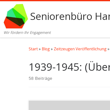
Zum Inhalt springen
Seniorenbüro Ham
Wir fördern Ihr Engagement
Start
»
Blog
»
Zeitzeugen Veröffentlichung
»
1939-1945: (Über
58 Beiträge
von Richard Hensel | Eingeschult wurde