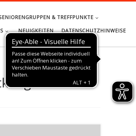
SENIORENGRUPPEN & TREFFPUNKTE
NS
NEUIGKEITEN
DATENSCHUTZHINWEISE
krieg
von Ingeborg Schreib-Wywiorski | Im