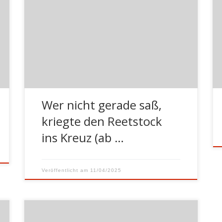
sie mir alt vor. Dabei war Fräulein
Dörrwald nicht älter als dreißig oder
vierzig. Ich besuchte 1942 in Hamburg die
erste Klasse der Volksschule Kurze
Mühren und sie war meine Lehrerin.
Morgens ging ich zu Fuß am Zippelhaus
los. Dort wohnten wir, […]
Wer nicht gerade saß,
kriegte den Reetstock
ins Kreuz (ab …
Veröffentlicht am
11/04/2025
von Claus Günther | Wir Kriegskinder