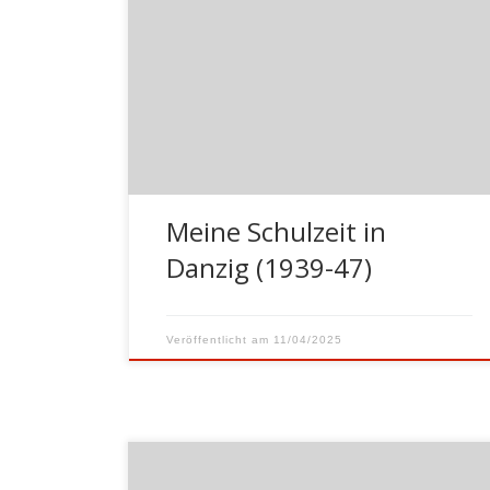
ich im April 1939 in die Volksschule für
Jungen „An der großen Mühle“ in Danzig.
Meine Mutter hat mich der Lehrerin
übergeben mit den Worten „Fräulein,
passen Sie auf, der Junge ist
Linkshänder.“ Dieses hatte zur Folge, dass
ich bereits in der ersten Stunde […]
Meine Schulzeit in
Danzig (1939-47)
Veröffentlicht am
11/04/2025
von Hans Ebel | 1943 kam ich aus der