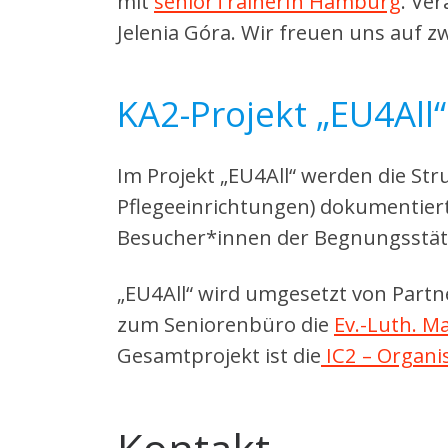
mit
seniorTrainerIn Hamburg
. Ve
Jelenia Góra. Wir freuen uns auf 
KA2-Projekt „EU4All“
Im Projekt „EU4All“ werden die S
Pflegeeinrichtungen) dokumentiert
Besucher*innen der Begnungsstä
„EU4All“ wird umgesetzt von Partn
zum Seniorenbüro die
Ev.-Luth. M
Gesamtprojekt ist die
IC2 – Organi