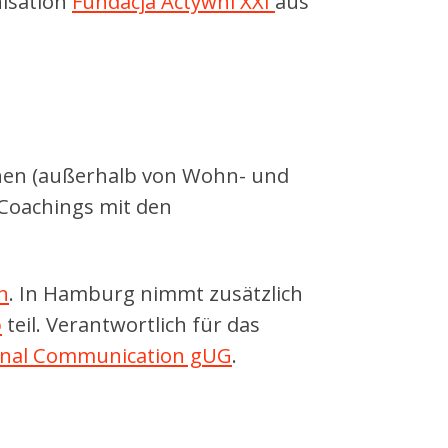
nisation
Fundacja Actywni XXI
aus
chen (außerhalb von Wohn- und
 Coachings mit den
n
. In Hamburg nimmt zusätzlich
p
teil. Verantwortlich für das
ional Communication gUG
.