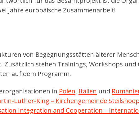
rantwortlich für das Gesamtprojekt ist die Orga
zwei Jahre europäische Zusammenarbeit!
trukturen von Begegnungsstätten älterer Mens
. Zusätzlich stehen Trainings, Workshops und
tten auf dem Programm.
erorganisationen in
Polen
,
Italien
und
Rumänie
artin-Luther-King – Kirchengemeinde Steilshoo
sation Integration and Cooperation – Internat