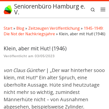
Seniorenbüro Hamburg e.
Zum Inhalt springen
Search
V.
Me
Start
»
Blog
»
Zeitzeugen Veröffentlichung
»
1945-1949:
Die Not der Nachkriegsjahre
»
Klein, aber mit Hut! (1946)
Klein, aber mit Hut! (1946)
Veröffentlicht am
03/05/2023
von Claus Günther
| „Der war hinterher sooo
klein, mit Hut!“ Ein alter Spruch, eine
überholte Aussage. Hüte sind heutzutage
nicht mehr so wichtig, zumindest
Männerhüte nicht – von Ausnahmen
abgesehen, beispielsweise Zylinder.