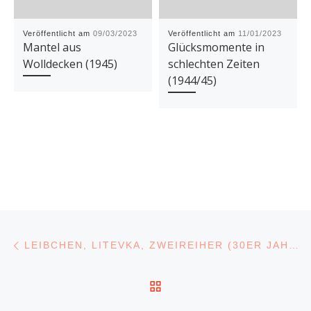
Veröffentlicht am
09/03/2023
Veröffentlicht am
11/01/2023
Mantel aus
Glücksmomente in
Wolldecken (1945)
schlechten Zeiten
(1944/45)
Beitragsnavigation
Vorheriger Beitrag
LEIBCHEN, LITEVKA, ZWEIREIHER (30ER JAHRE BIS 1960)
ZURÜCK ZUR BEITRA