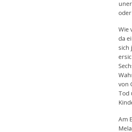
uner
oder
Wie 
da e
sich
ersi
Sech
Wahr
von 
Tod 
Kind
Am E
Mela