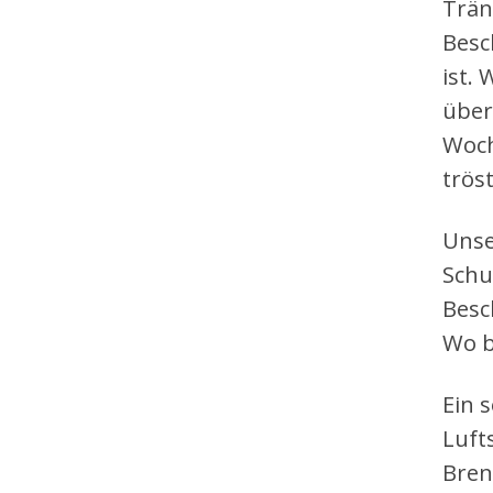
Trän
Besc
ist.
über
Woch
trös
Unse
Schu
Besc
Wo b
Ein 
Luft
Bren