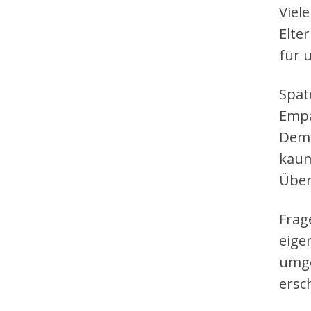
Viel
Elte
für 
Spät
Empa
Deme
kaum
Über
Frag
eige
umge
ersc