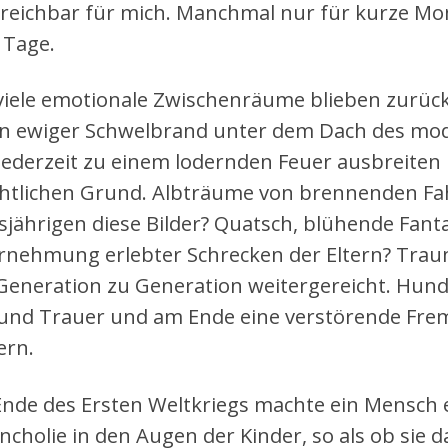
reichbar für mich. Manchmal nur für kurze M
 Tage.
viele emotionale Zwischenräume blieben zurück
in ewiger Schwelbrand unter dem Dach des mod
 jederzeit zu einem lodernden Feuer ausbreiten
chtlichen Grund. Albträume von brennenden F
sjährigen diese Bilder? Quatsch, blühende Fantas
nehmung erlebter Schrecken der Eltern? Trau
Generation zu Generation weitergereicht. Hund
und Trauer und am Ende eine verstörende Frem
ern.
nde des Ersten Weltkriegs machte ein Mensch e
ncholie in den Augen der Kinder, so als ob si