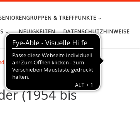
SENIORENGRUPPEN & TREFFPUNKTE
NS
NEUIGKEITEN
DATENSCHUTZHINWEISE
nd
»
Folgen für Nachkriegskinder (1954 bis
der (1954 bis