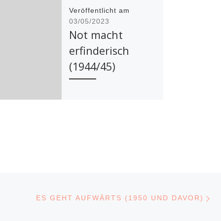
Veröffentlicht am
03/05/2023
Not macht
erfinderisch
(1944/45)
von Lisa Schomburg |
1944 war ich 14 Jahre
alt und somit noch im
Wachstumsalter. Meine
Kleidung wollte nicht
mitwachsen. Da kam
[…]
N
GSLISTE
ES GEHT AUFWÄRTS (1950 UND DAVOR)