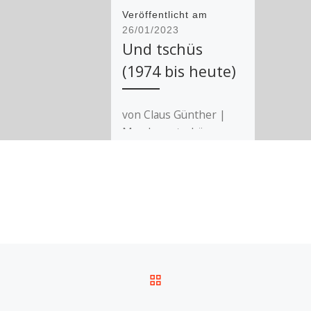
Veröffentlicht am
26/01/2023
Und tschüs
(1974 bis heute)
von Claus Günther |
Man kann tschüs
sagen (mit einem s),
oder auch tschüss (mit
zwei), sagt der Duden,
je nachdem, ob […]
ZURÜCK ZUR BEITRA