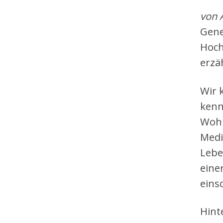
von 
Gene
Hoch
erzä
Wir 
kenn
Wohn
Medi
Lebe
eine
eins
Hint