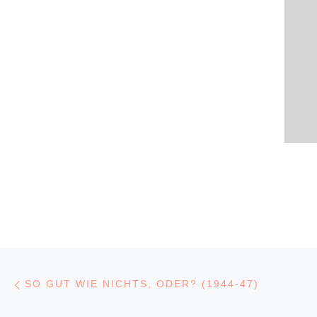
Beitragsnavigation
Vorheriger Beitrag
SO GUT WIE NICHTS, ODER? (1944-47)