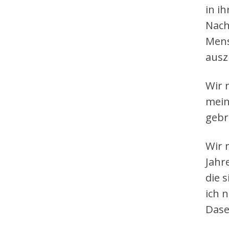
in i
Nach
Mens
ausz
Wir 
mein
gebr
Wir 
Jahr
die 
ich 
Dase