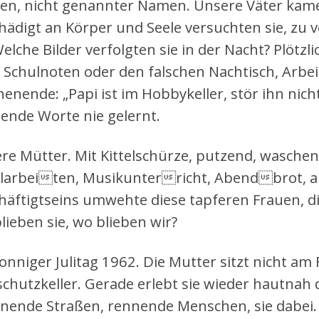
en, nicht genannter Namen. Unsere Väter kame
hädigt an Körper und Seele versuchten sie, zu 
 Welche Bilder verfolgten sie in der Nacht? Plöt
 Schulnoten oder den falschen Nachtisch, Arbei
enende: „Papi ist im Hobbykeller, stör ihn nic
tende Worte nie gelernt.
re Mütter. Mit Kittelschürze, putzend, wasche
larbeiten, Musikunterricht, Abendbrot, ab
häftigtseins umwehte diese tapferen Frauen, di
lieben sie, wo blieben wir?
sonniger Julitag 1962. Die Mutter sitzt nicht am
schutzkeller. Gerade erlebt sie wieder hautna
nende Straßen, rennende Menschen, sie dabei. 