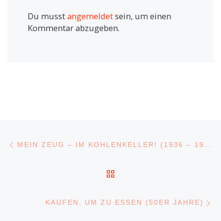
Du musst
angemeldet
sein, um einen
Kommentar abzugeben.
Beitragsnavigation
Vorheriger Beitrag
MEIN ZEUG – IM KOHLENKELLER! (1936 – 1957)
ZURÜCK ZUR BEITRA
N
KAUFEN, UM ZU ESSEN (50ER JAHRE)