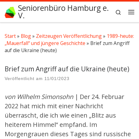
Seniorenbüro Hamburg e.
Zum Inhalt springen
Search
V.
Me
Start
»
Blog
»
Zeitzeugen Veröffentlichung
»
1989-heute:
„Mauerfall“ und jüngere Geschichte
»
Brief zum Angriff
auf die Ukraine (heute)
Brief zum Angriff auf die Ukraine (heute)
Veröffentlicht am
11/01/2023
von Wilhelm Simonsohn
| Der 24. Februar
2022 hat mich mit einer Nachricht
überrascht, die ich wie einen „Blitz aus
heiterem Himmel“ empfand. Im
Morgengrauen dieses Tages sind russische