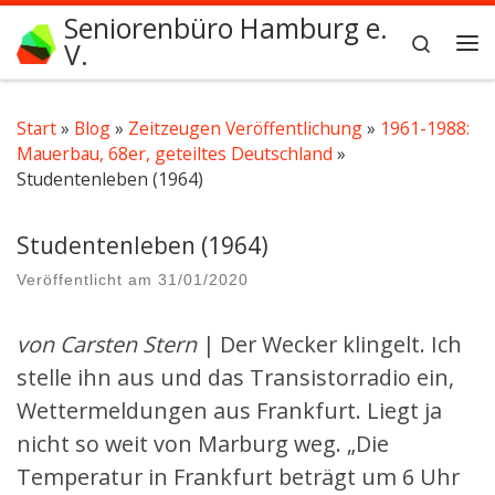
Seniorenbüro Hamburg e.
Zum Inhalt springen
Search
V.
Me
Start
»
Blog
»
Zeitzeugen Veröffentlichung
»
1961-1988:
Mauerbau, 68er, geteiltes Deutschland
»
Studentenleben (1964)
Studentenleben (1964)
Veröffentlicht am
31/01/2020
von Carsten Stern
| Der Wecker klingelt. Ich
stelle ihn aus und das Transistorradio ein,
Wettermeldungen aus Frankfurt. Liegt ja
nicht so weit von Marburg weg. „Die
Temperatur in Frankfurt beträgt um 6 Uhr