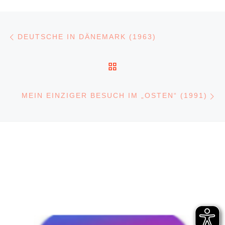
Beitragsnavigation
Vorheriger Beitrag
DEUTSCHE IN DÄNEMARK (1963)
ZURÜCK ZUR BEITRA
N
MEIN EINZIGER BESUCH IM „OSTEN“ (1991)