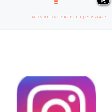
ZURÜCK ZUR BEITRA
N
MEIN KLEINER KOBOLD (1939-44)