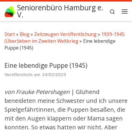
Seniorenbüro Hamburg e.
Zum Inhalt springen
Search
V.
Me
Start
»
Blog
»
Zeitzeugen Veröffentlichung
»
1939-1945:
(Über)leben im Zweiten Weltkrieg
»
Eine lebendige
Puppe (1945)
Eine lebendige Puppe (1945)
Veröffentlicht am
24/02/2023
von Frauke Petershagen
| Glühend
beneideten meine Schwester und ich unsere
Spielgefährtinnen, die Puppen besaßen, die
mit den Augen klappern oder Mama sagen
konnten. So etwas hatten wir nicht. Aber