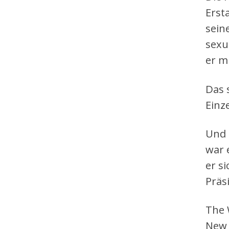
Erst
sein
sexu
er m
Das 
Einz
Und 
war 
er s
Präs
The 
New 