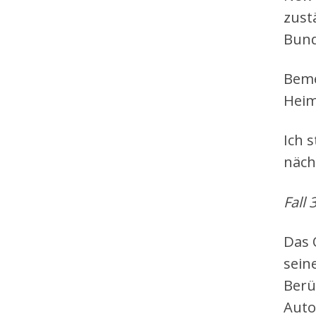
zust
Bund
Beme
Heim
Ich 
näch
Fall 3
Das 
sein
Berü
Auto