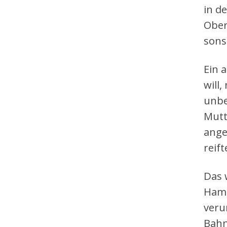
in d
Ober
sons
Ein 
will
unbe
Mutt
ange
reif
Das 
Hamm
veru
Bahn