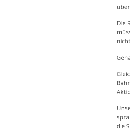
über
Die 
müss
nich
Gena
Glei
Bahn
Akti
Unse
spra
die 