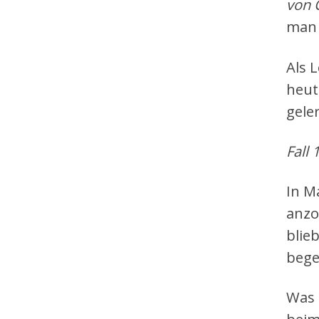
von 
man 
Als 
heut
gele
Fall 1
In M
anzo
blie
bege
Was i