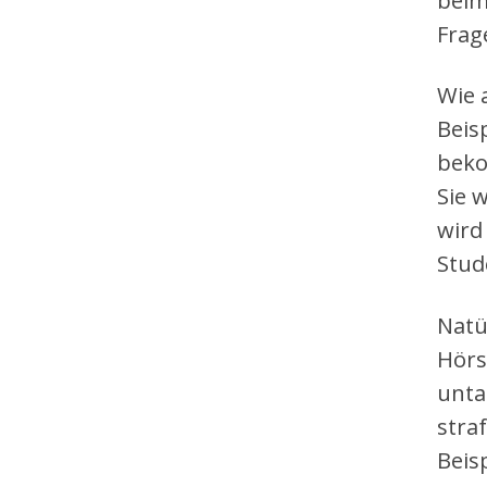
beim
Frag
Wie 
Beis
beko
Sie 
wird
Stud
Natü
Hörs
untau
stra
Beis