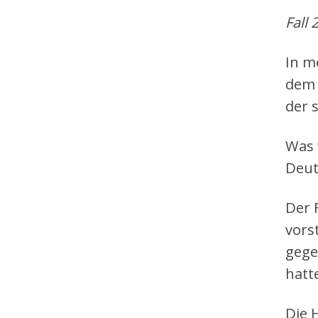
Fall 2
In m
dem 
der 
Was 
Deut
Der 
vors
gege
hatt
Die 