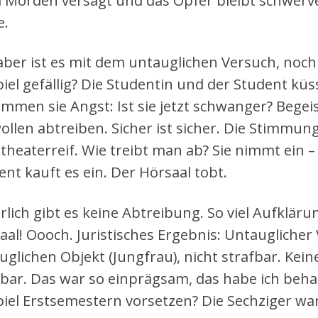
 Morden versagt und das Opfer bleibt schwerve
e.
aber ist es mit dem untauglichen Versuch, noc
piel gefällig? Die Studentin und der Student küs
mmen sie Angst: Ist sie jetzt schwanger? Begei
wollen abtreiben. Sicher ist sicher. Die Stimmung
 theaterreif. Wie treibt man ab? Sie nimmt ein 
ent kauft es ein. Der Hörsaal tobt.
rlich gibt es keine Abtreibung. So viel Aufkläru
aal! Oooch. Juristisches Ergebnis: Untaugliche
glichen Objekt (Jungfrau), nicht strafbar. Keine 
fbar. Das war so einprägsam, das habe ich beha
piel Erstsemestern vorsetzen? Die Sechziger w