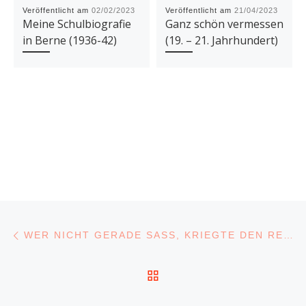
Veröffentlicht am
02/02/2023
Veröffentlicht am
21/04/2023
Meine Schulbiografie
Ganz schön vermessen
in Berne (1936-42)
(19. – 21. Jahrhundert)
Beitragsnavigation
Vorheriger Beitrag
WER NICHT GERADE SASS, KRIEGTE DEN REETSTOCK INS KREUZ (AB 1942)
ZURÜCK ZUR BEITRA
N