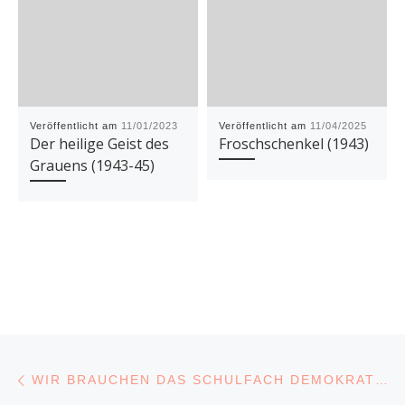
Veröffentlicht am
11/01/2023
Veröffentlicht am
11/04/2025
Der heilige Geist des
Froschschenkel (1943)
Grauens (1943-45)
Beitragsnavigation
Vorheriger Beitrag
WIR BRAUCHEN DAS SCHULFACH DEMOKRATIE!