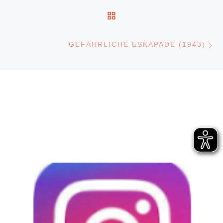
ZURÜCK ZUR BEITRA
N
GEFÄHRLICHE ESKAPADE (1943)