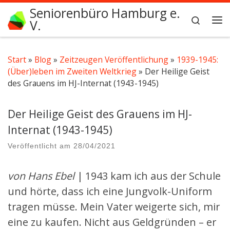
Seniorenbüro Hamburg e.
Zum Inhalt springen
Search
V.
Me
Start
»
Blog
»
Zeitzeugen Veröffentlichung
»
1939-1945:
(Über)leben im Zweiten Weltkrieg
»
Der Heilige Geist
des Grauens im HJ-Internat (1943-1945)
Der Heilige Geist des Grauens im HJ-
Internat (1943-1945)
Veröffentlicht am
28/04/2021
von Hans Ebel
| 1943 kam ich aus der Schule
und hörte, dass ich eine Jungvolk-Uniform
tragen müsse. Mein Vater weigerte sich, mir
eine zu kaufen. Nicht aus Geldgründen – er