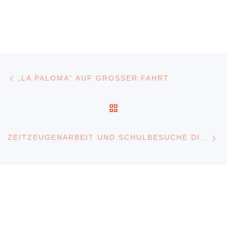
Beitragsnavigation
Vorheriger Beitrag
„LA PALOMA“ AUF GROSSER FAHRT
ZURÜCK ZUR BEITRA
N
ZEITZEUGENARBEIT UND SCHULBESUCHE DIGITAL