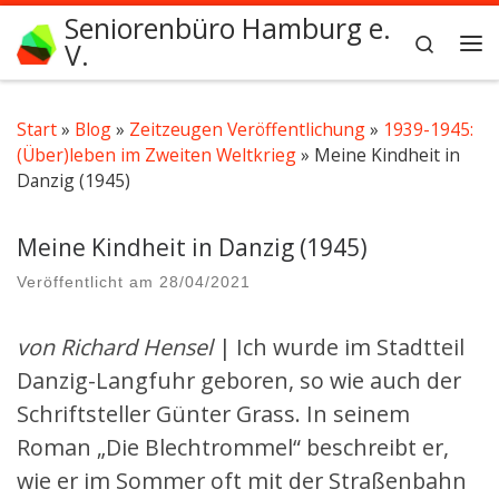
Seniorenbüro Hamburg e.
Zum Inhalt springen
Search
V.
Me
Start
»
Blog
»
Zeitzeugen Veröffentlichung
»
1939-1945:
(Über)leben im Zweiten Weltkrieg
»
Meine Kindheit in
Danzig (1945)
Meine Kindheit in Danzig (1945)
Veröffentlicht am
28/04/2021
von Richard Hensel
| Ich wurde im Stadtteil
Danzig-Langfuhr geboren, so wie auch der
Schriftsteller Günter Grass. In seinem
Roman „Die Blechtrommel“ beschreibt er,
wie er im Sommer oft mit der Straßenbahn