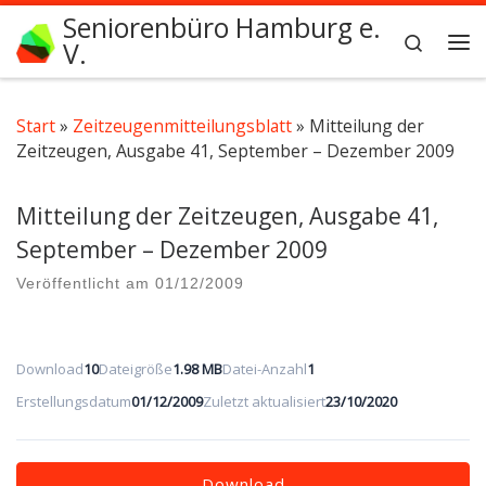
Seniorenbüro Hamburg e.
Zum Inhalt springen
Search
V.
Me
Start
»
Zeitzeugenmitteilungsblatt
»
Mitteilung der
Zeitzeugen, Ausgabe 41, September – Dezember 2009
Mitteilung der Zeitzeugen, Ausgabe 41,
September – Dezember 2009
Veröffentlicht am
01/12/2009
Download
10
Dateigröße
1.98 MB
Datei-Anzahl
1
Erstellungsdatum
01/12/2009
Zuletzt aktualisiert
23/10/2020
Download