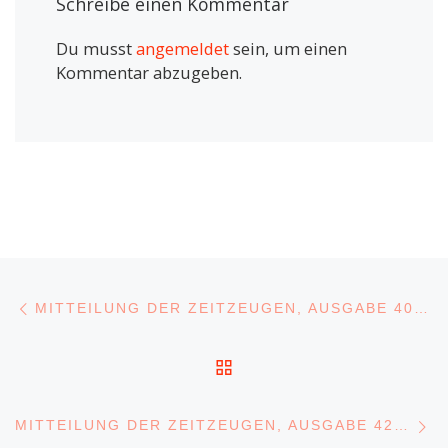
Schreibe einen Kommentar
Du musst
angemeldet
sein, um einen
Kommentar abzugeben.
Beitragsnavigation
Vorheriger Beitrag
MITTEILUNG DER ZEITZEUGEN, AUSGABE 40, MAI – AUGUST 2009
ZURÜCK ZUR BEITRA
N
MITTEILUNG DER ZEITZEUGEN, AUSGABE 42, JANUAR – APRIL 2010