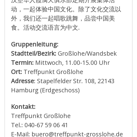
动，一起体验中国文化。除了
文化交流以
外，我们还一起唱歌跳舞，品尝中国美
食。活动交流语言
为中文.
Gruppenleitung:
Stadtteil/Bezirk:
Großlohe/Wandsbek
Termin:
Mittwoch, 11.00-15.00 Uhr
Ort:
Treffpunkt Großlohe
Adresse
: Stapelfelder Str. 108, 22143
Hamburg (Erdgeschoss)
Kontakt:
Treffpunkt Großlohe
Tel.: 040-67 59 06 41
E-Mail: buero@treffpunkt-grosslohe.de