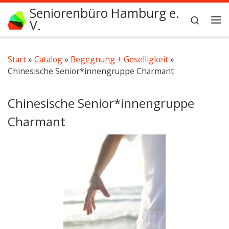
Seniorenbüro Hamburg e.
Zum Inhalt springen
Search
V.
Me
Start
»
Catalog
»
Begegnung + Geselligkeit
»
Chinesische Senior*innengruppe Charmant
Chinesische Senior*innengruppe
Charmant