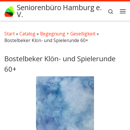
Seniorenbüro Hamburg e.
Zum Inhalt springen
Search
V.
Me
Start
»
Catalog
»
Begegnung + Geselligkeit
»
Bostelbeker Klön- und Spielerunde 60+
Bostelbeker Klön- und Spielerunde
60+