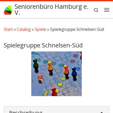
Seniorenbüro Hamburg e.
Zum Inhalt springen
Search
V.
Me
Start
»
Catalog
»
Spiele
»
Spielegruppe Schnelsen-Süd
Spielegruppe Schnelsen-Süd
Beschreibung