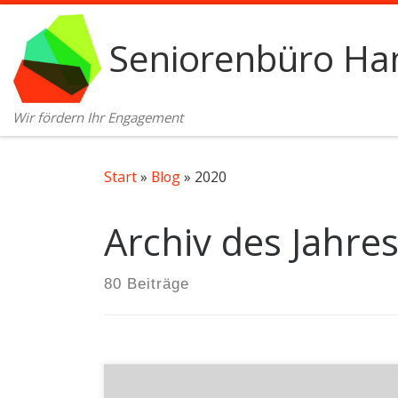
Zum Inhalt springen
Seniorenbüro Ham
Wir fördern Ihr Engagement
Start
»
Blog
»
2020
Archiv des Jahre
80 Beiträge
Nie wieder Krieg!Unter diesem Motto