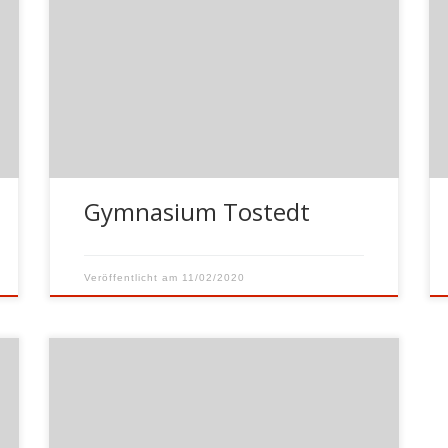
Meinungen der Tostedter Schülerinnen
und Schüler zu unserem Auftritt am
11.02.2020: Ich fand die persönlichen
Schicksale, die erzählt wurden sehr gut,
da man so einen viel tieferen Einblick in
dieses Konstrukt erhalten konnte. Ich
fand es allerdings sehr schade, dass die
Zeit so schnell […]
Gymnasium Tostedt
Veröffentlicht am
11/02/2020
von Walter Schmidt | Anlass meines
Besuches war die
Jahreshauptversammlung des „Ärztlichen
Arbeitskreises Rauchen und Gesundheit“