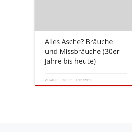
wurde, sondern dies hatte unverzüglich
zu erfolgen. Bei meiner Oma, die ein
kleines Häuschen besaß, klingelte eines
Wintermorgens um 5 Minuten […]
Alles Asche? Bräuche
und Missbräuche (30er
Jahre bis heute)
Veröffentlicht am
31/01/2020