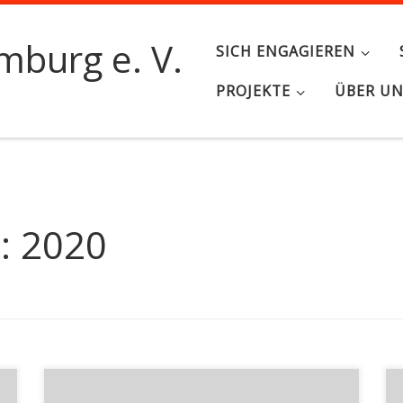
burg e. V.
SICH ENGAGIEREN
PROJEKTE
ÜBER U
s:
2020
Hier sind ein paar Beispiele von